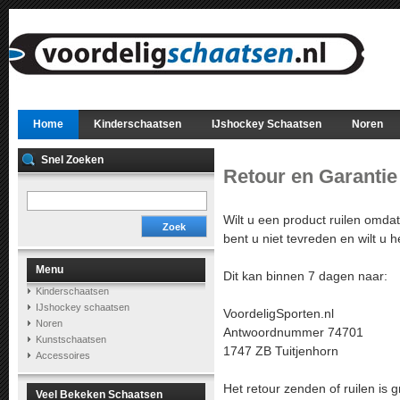
Home
Kinderschaatsen
IJshockey Schaatsen
Noren
Snel Zoeken
Retour en Garanti
Wilt u een product ruilen omdat
Zoek
bent u niet tevreden en wilt u h
Menu
Dit kan binnen 7 dagen naar:
Kinderschaatsen
IJshockey schaatsen
VoordeligSporten.nl
Noren
Antwoordnummer 74701
Kunstschaatsen
1747 ZB Tuitjenhorn
Accessoires
Het retour zenden of ruilen is gr
Veel Bekeken Schaatsen