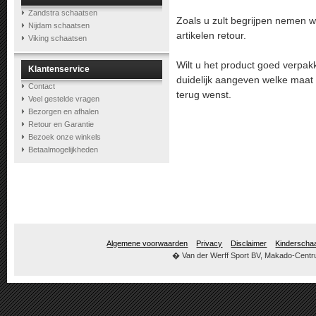
Zandstra schaatsen
Zoals u zult begrijpen nemen w
Nijdam schaatsen
artikelen retour.
Viking schaatsen
Wilt u het product goed verpa
Klantenservice
duidelijk aangeven welke maat
Contact
terug wenst.
Veel gestelde vragen
Bezorgen en afhalen
Retour en Garantie
Bezoek onze winkels
Betaalmogelijkheden
Algemene voorwaarden
Privacy
Disclaimer
Kinderscha
� Van der Werff Sport BV, Makado-Centru