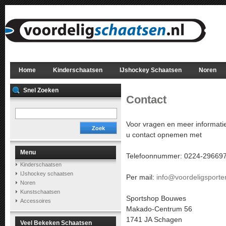
Home
Kinderschaatsen
IJshockey Schaatsen
Noren
Snel Zoeken
Contact
Voor vragen en meer informati
Zoek
u contact opnemen met
Menu
Telefoonnummer: 0224-296697
Kinderschaatsen
IJshockey schaatsen
Per mail:
info@voordeligsporte
Noren
Kunstschaatsen
Sportshop Bouwes
Accessoires
Makado-Centrum 56
1741 JA Schagen
Veel Bekeken Schaatsen