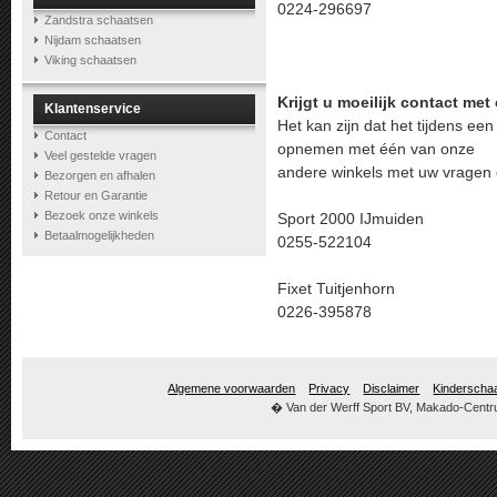
0224-296697
Zandstra schaatsen
Nijdam schaatsen
Viking schaatsen
Krijgt u moeilijk contact me
Klantenservice
Het kan zijn dat het tijdens een
Contact
opnemen met één van onze
Veel gestelde vragen
andere winkels met uw vragen 
Bezorgen en afhalen
Retour en Garantie
Bezoek onze winkels
Sport 2000 IJmuiden
Betaalmogelijkheden
0255-522104
Fixet Tuitjenhorn
0226-395878
Algemene voorwaarden
Privacy
Disclaimer
Kinderscha
� Van der Werff Sport BV, Makado-Centru