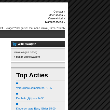
Contact
Meer shops
Onze winkel
Klantenservice
eft u vragen? bel gerust met onze winkel, 0224-296697
Winkelwagen
winkelwagen is leeg
bekijk winkelwagen!
Top Acties
▀
Verstelbare combinoren 79,95
▀
Dubbele glij ijzers 14,95
▀
Kinderschaats Easy Glider 35,00