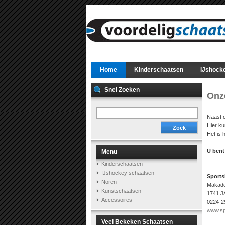
Home
Kinderschaatsen
IJshock
Snel Zoeken
Onz
Naast 
Hier ku
Zoek
Het is 
U bent
Menu
Kinderschaatsen
IJshockey schaatsen
Sports
Noren
Makado
Kunstschaatsen
1741 J
Accessoires
0224-2
www.sp
Veel Bekeken Schaatsen