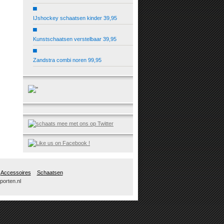
▀
IJshockey schaatsen kinder 39,95
▀
Kunstschaatsen verstelbaar 39,95
▀
Zandstra combi noren 99,95
Accessoires
Schaatsen
porten.nl