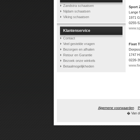
Zandstra schaatsen
Sport 
Nijdam schaatsen
Lange 
Viking schaatsen
1971 G
0255-5
www.sp
Klantenservice
Contact
Veel gestelde vragen
Fixet 
Bezorgen en afhalen
Dorpss
1747 H
Retour en Garantie
0226-3
Bezoek onze winkels
www.fix
Betaalmogelijkheden
Algemene voorwaarden
P
� Van de