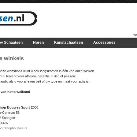
He
ey Schaatsen
Noren
Kunstschaatsen
Accessoires
e winkels
onze webshops Kunt u ook langskomen in één van onze winkels.
nt u terecht voor afhalen, garantie, ruilen of passen.
handig als u vooraf even belt of uw type en maat voorradig is.
 van harte welkom!
hop Bouwes Sport 2000
-Centrum 56
A Schagen
96697
ortshopbouwes.nl