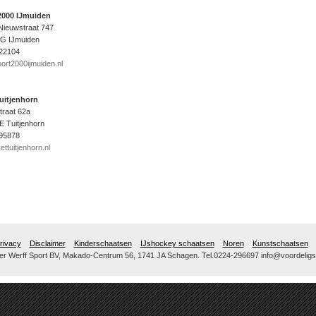
2000 IJmuiden
Nieuwstraat 747
G IJmuiden
22104
ort2000ijmuiden.nl
Tuitjenhorn
traat 62a
E Tuitjenhorn
95878
ettuitjenhorn.nl
rivacy
Disclaimer
Kinderschaatsen
IJshockey schaatsen
Noren
Kunstschaatsen
r Werff Sport BV, Makado-Centrum 56, 1741 JA Schagen. Tel.0224-296697 info@voordeligs